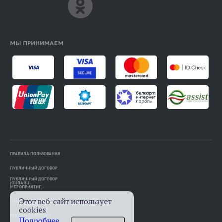
МЫ ПРИНИМАЕМ
ПРАВИЛА ПОЛЬЗОВАНИЯ
ПУБЛИЧНЫЙ ДОГОВОР
ПУБЛИЧНЫЙ ДОГОВОР
(ОНЛАЙН-
МЕРОПРИЯТИЕ)
Этот веб-сайт использует
ПАМЯТКА АВТОРАМ
cookies
РЕКЛАМОДАТЕЛЯМ
Подробнее