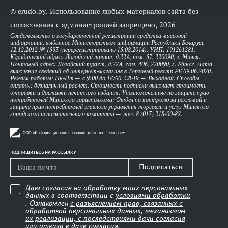
© erudo.by. Использование любых материалов сайта без
согласования с администрацией запрещено, 2026
Свидетельство о государственной регистрации средства массовой
информации, выданное Министерством информации Республики Беларусь
12.12.2012 № 1593 (перерегистрировано 15.08.2014). УНП: 191261281.
Юридический адрес: Логойский тракт, д.22А, пом. 57, 220090, г. Минск.
Почтовый адрес: Логойский тракт, д.22А, ком. 406, 220090, г. Минск. Дата
включения сведений об интернет-магазине в Торговый реестр РБ 09.06.2020.
Режим работы: Пн-Пт — с 9:00 до 18:00. Сб-Вс — Выходной. Способы
оплаты: безналичный расчет. Стоимость подписки включает стоимость
отправки и доставки печатного издания. Уполномоченные по защите прав
потребителей Минского горисполкома: Отдел по контролю за рекламой и
защите прав потребителей главного управления торговли и услуг Минского
городского исполнительного комитета — тел. 8 (017) 218-00-82.
ПОДПИШИТЕСЬ НА РАССЫЛКУ
Подписаться
Даю согласие на обработку моих персональных
данных в соответствии с
условиями обработки
. Ознакомлен
с разъяснением прав, связанных с
обработкой персональных данных, механизмом
их реализации, с последствиями дачи согласия
или отказа в даче согласия
.