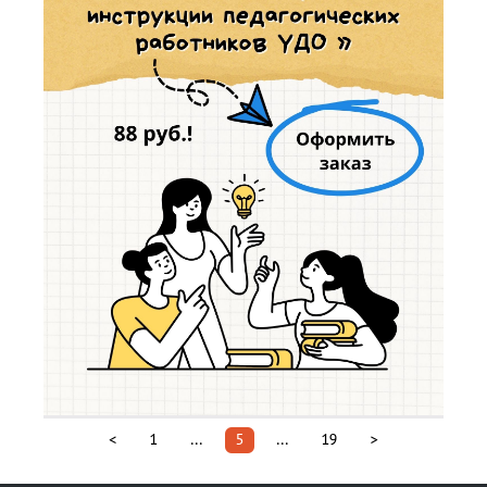
<
1
...
5
...
19
>