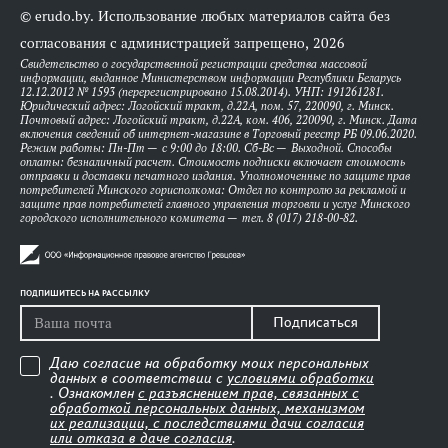
© erudo.by. Использование любых материалов сайта без
согласования с администрацией запрещено, 2026
Свидетельство о государственной регистрации средства массовой
информации, выданное Министерством информации Республики Беларусь
12.12.2012 № 1593 (перерегистрировано 15.08.2014). УНП: 191261281.
Юридический адрес: Логойский тракт, д.22А, пом. 57, 220090, г. Минск.
Почтовый адрес: Логойский тракт, д.22А, ком. 406, 220090, г. Минск. Дата
включения сведений об интернет-магазине в Торговый реестр РБ 09.06.2020.
Режим работы: Пн-Пт — с 9:00 до 18:00. Сб-Вс — Выходной. Способы
оплаты: безналичный расчет. Стоимость подписки включает стоимость
отправки и доставки печатного издания. Уполномоченные по защите прав
потребителей Минского горисполкома: Отдел по контролю за рекламой и
защите прав потребителей главного управления торговли и услуг Минского
городского исполнительного комитета — тел. 8 (017) 218-00-82.
ПОДПИШИТЕСЬ НА РАССЫЛКУ
Подписаться
Даю согласие на обработку моих персональных
данных в соответствии с
условиями обработки
. Ознакомлен
с разъяснением прав, связанных с
обработкой персональных данных, механизмом
их реализации, с последствиями дачи согласия
или отказа в даче согласия
.