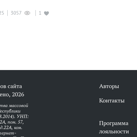
25
1
3057
ов сайта
Авторы
ено, 2026
Контакты
тва массовой
еспублики
8.2014). УНП:
А, пом. 57,
Программа
д.22А, ком.
лояльности
нтернет-