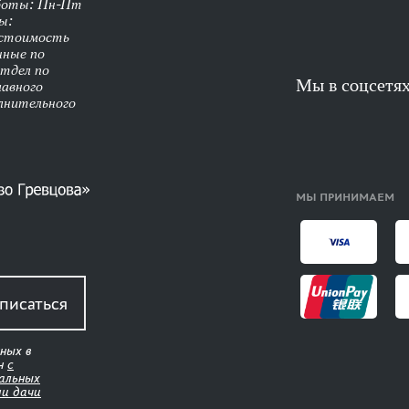
аботы: Пн-Пт
ы:
 стоимость
нные по
Отдел по
Мы в соцсетя
лавного
олнительного
МЫ ПРИНИМАЕМ
писаться
ных в
ен
с
нальных
ми дачи