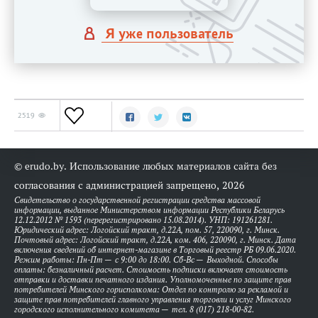
Я уже пользователь
2519
© erudo.by. Использование любых материалов сайта без
согласования с администрацией запрещено, 2026
Свидетельство о государственной регистрации средства массовой
информации, выданное Министерством информации Республики Беларусь
12.12.2012 № 1593 (перерегистрировано 15.08.2014). УНП: 191261281.
Юридический адрес: Логойский тракт, д.22А, пом. 57, 220090, г. Минск.
Почтовый адрес: Логойский тракт, д.22А, ком. 406, 220090, г. Минск. Дата
включения сведений об интернет-магазине в Торговый реестр РБ 09.06.2020.
Режим работы: Пн-Пт — с 9:00 до 18:00. Сб-Вс — Выходной. Способы
оплаты: безналичный расчет. Стоимость подписки включает стоимость
отправки и доставки печатного издания. Уполномоченные по защите прав
потребителей Минского горисполкома: Отдел по контролю за рекламой и
защите прав потребителей главного управления торговли и услуг Минского
городского исполнительного комитета — тел. 8 (017) 218-00-82.