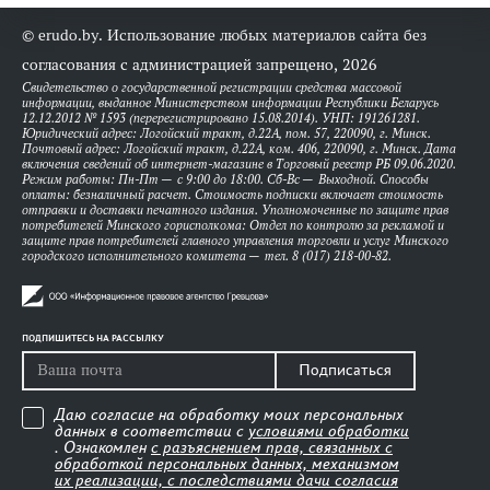
© erudo.by. Использование любых материалов сайта без
согласования с администрацией запрещено, 2026
Свидетельство о государственной регистрации средства массовой
информации, выданное Министерством информации Республики Беларусь
12.12.2012 № 1593 (перерегистрировано 15.08.2014). УНП: 191261281.
Юридический адрес: Логойский тракт, д.22А, пом. 57, 220090, г. Минск.
Почтовый адрес: Логойский тракт, д.22А, ком. 406, 220090, г. Минск. Дата
включения сведений об интернет-магазине в Торговый реестр РБ 09.06.2020.
Режим работы: Пн-Пт — с 9:00 до 18:00. Сб-Вс — Выходной. Способы
оплаты: безналичный расчет. Стоимость подписки включает стоимость
отправки и доставки печатного издания. Уполномоченные по защите прав
потребителей Минского горисполкома: Отдел по контролю за рекламой и
защите прав потребителей главного управления торговли и услуг Минского
городского исполнительного комитета — тел. 8 (017) 218-00-82.
ПОДПИШИТЕСЬ НА РАССЫЛКУ
Подписаться
Даю согласие на обработку моих персональных
данных в соответствии с
условиями обработки
. Ознакомлен
с разъяснением прав, связанных с
обработкой персональных данных, механизмом
их реализации, с последствиями дачи согласия