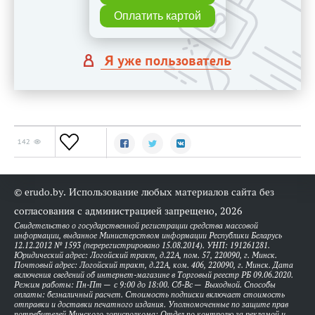
Оплатить картой
Я уже пользователь
142
© erudo.by. Использование любых материалов сайта без
согласования с администрацией запрещено, 2026
Свидетельство о государственной регистрации средства массовой
информации, выданное Министерством информации Республики Беларусь
12.12.2012 № 1593 (перерегистрировано 15.08.2014). УНП: 191261281.
Юридический адрес: Логойский тракт, д.22А, пом. 57, 220090, г. Минск.
Почтовый адрес: Логойский тракт, д.22А, ком. 406, 220090, г. Минск. Дата
включения сведений об интернет-магазине в Торговый реестр РБ 09.06.2020.
Режим работы: Пн-Пт — с 9:00 до 18:00. Сб-Вс — Выходной. Способы
оплаты: безналичный расчет. Стоимость подписки включает стоимость
отправки и доставки печатного издания. Уполномоченные по защите прав
потребителей Минского горисполкома: Отдел по контролю за рекламой и