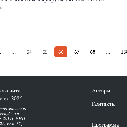
.
1
...
64
65
66
67
68
...
15
ов сайта
Авторы
ено, 2026
Контакты
тва массовой
еспублики
8.2014). УНП:
А, пом. 57,
Программа