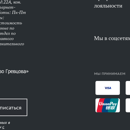
д.22А, ком.
лояльности
нтернет-
аботы: Пн-Пт
ы:
 стоимость
нные по
Отдел по
Мы в соцсетя
лавного
олнительного
МЫ ПРИНИМАЕМ
писаться
ных в
ен
с