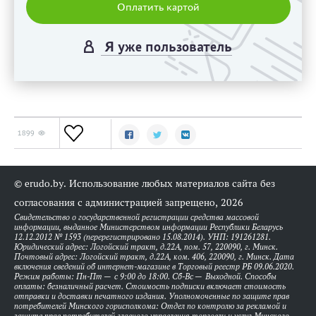
Оплатить картой
Я уже пользователь
1899
© erudo.by. Использование любых материалов сайта без
согласования с администрацией запрещено, 2026
Свидетельство о государственной регистрации средства массовой
информации, выданное Министерством информации Республики Беларусь
12.12.2012 № 1593 (перерегистрировано 15.08.2014). УНП: 191261281.
Юридический адрес: Логойский тракт, д.22А, пом. 57, 220090, г. Минск.
Почтовый адрес: Логойский тракт, д.22А, ком. 406, 220090, г. Минск. Дата
включения сведений об интернет-магазине в Торговый реестр РБ 09.06.2020.
Режим работы: Пн-Пт — с 9:00 до 18:00. Сб-Вс — Выходной. Способы
оплаты: безналичный расчет. Стоимость подписки включает стоимость
отправки и доставки печатного издания. Уполномоченные по защите прав
потребителей Минского горисполкома: Отдел по контролю за рекламой и