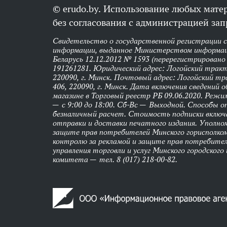
© erudo.by. Использование любых мате
без согласования с администрацией зап
Свидетельство о государственной регистрации 
информации, выданное Министерством информац
Беларусь 12.12.2012 № 1593 (перерегистрировано
191261281. Юридический адрес: Логойский тракт,
220090, г. Минск. Почтовый адрес: Логойский тра
406, 220090, г. Минск. Дата включения сведений 
магазине в Торговый реестр РБ 09.06.2020. Реж
— с 9:00 до 18:00. Сб-Вс — Выходной. Способы 
безналичный расчет. Стоимость подписки вклю
отправки и доставки печатного издания. Уполно
защите прав потребителей Минского горисполко
контролю за рекламой и защите прав потребител
управления торговли и услуг Минского городского
комитета — тел. 8 (017) 218-00-82.