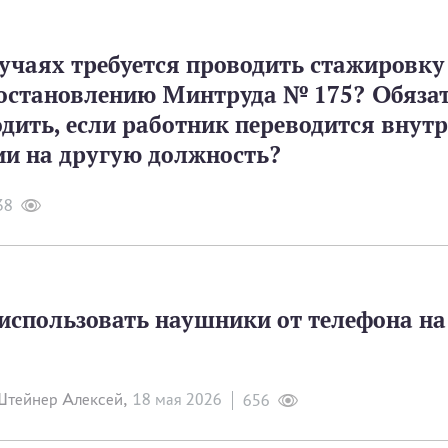
учаях требуется проводить стажировку
постановлению Минтруда № 175? Обяза
одить, если работник переводится внут
ии на другую должность?
38
использовать наушники от телефона на
тейнер Алексей,
18 мая 2026
656