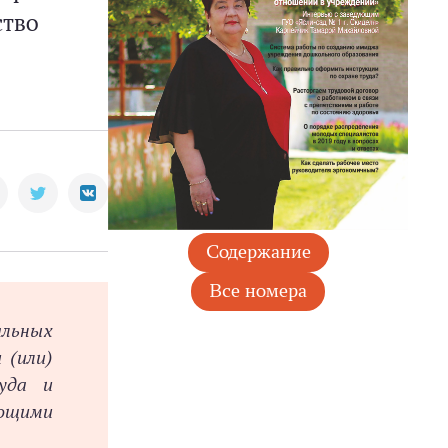
ство
альных
 (или)
уда и
ющими