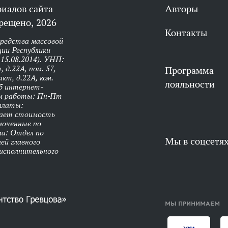
риалов сайта
Авторы
рещено, 2026
Контакты
средства массовой
ии Республики
 15.08.2014). УНП:
 д.22А, пом. 57,
Программа
кт, д.22А, ком.
лояльности
об интернет-
им работы: Пн-Пт
оплаты:
чает стоимость
моченные по
ма: Отдел по
Мы в соцсетя
ей главного
 исполнительного
МЫ ПРИНИМАЕМ