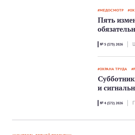
МЕДОСМОТР
ОХ
Пять изме
обязатель
Ш
№ 5 (173) 2026
ОХРАНА ТРУДА
Субботник 
и сигналь
П
№ 4 (172) 2026