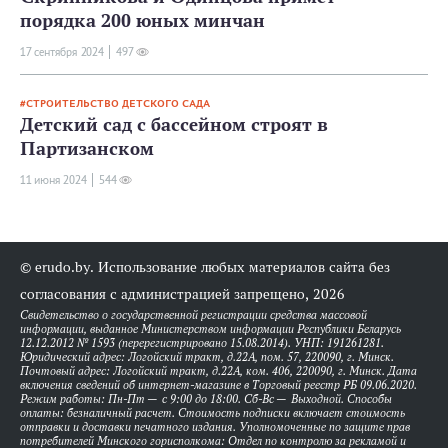
порядка 200 юных минчан
17 сентября 2024
497
СТРОИТЕЛЬСТВО ДЕТСКОГО САДА
Детский сад с бассейном строят в
Партизанском
11 июня 2024
544
© erudo.by. Использование любых материалов сайта без
согласования с администрацией запрещено, 2026
Свидетельство о государственной регистрации средства массовой
информации, выданное Министерством информации Республики Беларусь
12.12.2012 № 1593 (перерегистрировано 15.08.2014). УНП: 191261281.
Юридический адрес: Логойский тракт, д.22А, пом. 57, 220090, г. Минск.
Почтовый адрес: Логойский тракт, д.22А, ком. 406, 220090, г. Минск. Дата
включения сведений об интернет-магазине в Торговый реестр РБ 09.06.2020.
Режим работы: Пн-Пт — с 9:00 до 18:00. Сб-Вс — Выходной. Способы
оплаты: безналичный расчет. Стоимость подписки включает стоимость
отправки и доставки печатного издания. Уполномоченные по защите прав
потребителей Минского горисполкома: Отдел по контролю за рекламой и