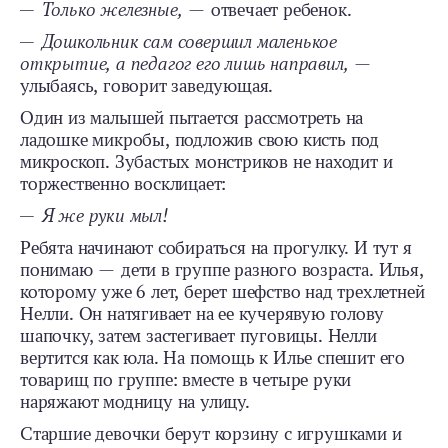
— Только железные,
— отвечает ребенок.
— Дошкольник сам совершил маленькое
открытие, а педагог его лишь направил,
—
улыбаясь, говорит заведующая.
Один из малышей пытается рассмотреть на
ладошке микробы, подложив свою кисть под
микроскоп. Зубастых монстриков не находит и
торжественно восклицает:
— Я же руки мыл!
Ребята начинают собираться на прогулку. И тут я
понимаю — дети в группе разного возраста. Илья,
которому уже 6 лет, берет шефство над трехлетней
Нелли. Он натягивает на ее кучерявую голову
шапочку, затем застегивает пуговицы. Нелли
вертится как юла. На помощь к Илье спешит его
товарищ по группе: вместе в четыре руки
наряжают модницу на улицу.
Старшие девочки берут корзину с игрушками и