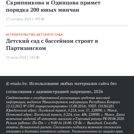
Скрипникова и Одинцова примет
порядка 200 юных минчан
17 сентября 2024
493
СТРОИТЕЛЬСТВО ДЕТСКОГО САДА
Детский сад с бассейном строят в
Партизанском
11 июня 2024
542
© erudo.by. Использование любых материалов сайта без
согласования с администрацией запрещено, 2026
Свидетельство о государственной регистрации средства массовой
информации, выданное Министерством информации Республики Беларусь
12.12.2012 № 1593 (перерегистрировано 15.08.2014). УНП: 191261281.
Юридический адрес: Логойский тракт, д.22А, пом. 57, 220090, г. Минск.
Почтовый адрес: Логойский тракт, д.22А, ком. 406, 220090, г. Минск. Дата
включения сведений об интернет-магазине в Торговый реестр РБ 09.06.2020.
Режим работы: Пн-Пт — с 9:00 до 18:00. Сб-Вс — Выходной. Способы
оплаты: безналичный расчет. Стоимость подписки включает стоимость
отправки и доставки печатного издания. Уполномоченные по защите прав