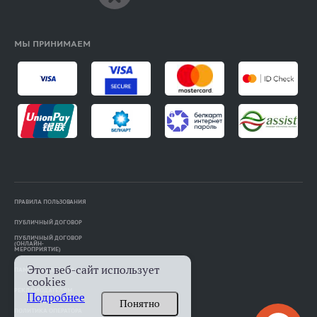
МЫ ПРИНИМАЕМ
ПРАВИЛА ПОЛЬЗОВАНИЯ
ПУБЛИЧНЫЙ ДОГОВОР
ПУБЛИЧНЫЙ ДОГОВОР
(ОНЛАЙН-
МЕРОПРИЯТИЕ)
Этот веб-сайт использует
ПАМЯТКА АВТОРАМ
cookies
РЕКЛАМОДАТЕЛЯМ
Подробнее
Понятно
ПОЛИТИКА ОПЕРАТОРА