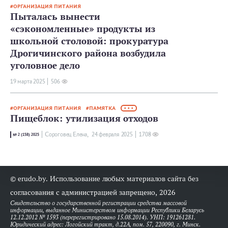
ОРГАНИЗАЦИЯ ПИТАНИЯ
Пыталась вынести
«сэкономленные» продукты из
школьной столовой: прокуратура
Дрогичинского района возбудила
уголовное дело
19 мартa 2025
506
ОРГАНИЗАЦИЯ ПИТАНИЯ
ПАМЯТКА
• • •
Пищеблок: утилизация отходов
Сороговец Елена,
24 февраля 2025
1708
№ 2 (158) 2025
© erudo.by. Использование любых материалов сайта без
согласования с администрацией запрещено, 2026
Свидетельство о государственной регистрации средства массовой
информации, выданное Министерством информации Республики Беларусь
12.12.2012 № 1593 (перерегистрировано 15.08.2014). УНП: 191261281.
Юридический адрес: Логойский тракт, д.22А, пом. 57, 220090, г. Минск.