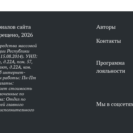
риалов сайта
Авторы
рещено, 2026
Контакты
средства массовой
ии Республики
 15.08.2014). УНП:
 д.22А, пом. 57,
Программа
кт, д.22А, ком.
лояльности
об интернет-
им работы: Пн-Пт
оплаты:
чает стоимость
моченные по
ма: Отдел по
Мы в соцсетя
ей главного
 исполнительного