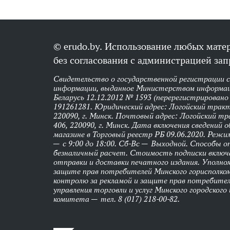
© erudo.by. Использование любых мате
без согласования с администрацией зап
Свидетельство о государственной регистрации 
информации, выданное Министерством информац
Беларусь 12.12.2012 № 1593 (перерегистрировано
191261281. Юридический адрес: Логойский тракт,
220090, г. Минск. Почтовый адрес: Логойский тра
406, 220090, г. Минск. Дата включения сведений 
магазине в Торговый реестр РБ 09.06.2020. Реж
— с 9:00 до 18:00. Сб-Вс — Выходной. Способы 
безналичный расчет. Стоимость подписки вклю
отправки и доставки печатного издания. Уполно
защите прав потребителей Минского горисполко
контролю за рекламой и защите прав потребител
управления торговли и услуг Минского городского
комитета — тел. 8 (017) 218-00-82.