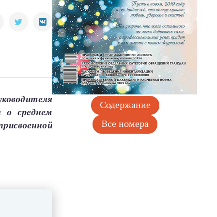
ководителя
а о среднем
присвоенной