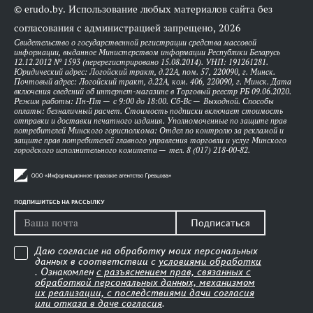
© erudo.by. Использование любых материалов сайта без
согласования с администрацией запрещено, 2026
Свидетельство о государственной регистрации средства массовой
информации, выданное Министерством информации Республики Беларусь
12.12.2012 № 1593 (перерегистрировано 15.08.2014). УНП: 191261281.
Юридический адрес: Логойский тракт, д.22А, пом. 57, 220090, г. Минск.
Почтовый адрес: Логойский тракт, д.22А, ком. 406, 220090, г. Минск. Дата
включения сведений об интернет-магазине в Торговый реестр РБ 09.06.2020.
Режим работы: Пн-Пт — с 9:00 до 18:00. Сб-Вс — Выходной. Способы
оплаты: безналичный расчет. Стоимость подписки включает стоимость
отправки и доставки печатного издания. Уполномоченные по защите прав
потребителей Минского горисполкома: Отдел по контролю за рекламой и
защите прав потребителей главного управления торговли и услуг Минского
городского исполнительного комитета — тел. 8 (017) 218-00-82.
ПОДПИШИТЕСЬ НА РАССЫЛКУ
Подписаться
Даю согласие на обработку моих персональных
данных в соответствии с
условиями обработки
. Ознакомлен
с разъяснением прав, связанных с
обработкой персональных данных, механизмом
их реализации, с последствиями дачи согласия
или отказа в даче согласия
.