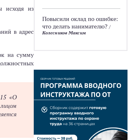
ы исходя из
Повысили оклад по ошибке:
что делать нанимателю?
/
ний в адрес
Колесников Максим
ок на сумму
должностных
015 «О
 лицом
ляется