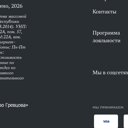
ено, 2026
Контакты
тва массовой
еспублики
8.2014). УНП:
А, пом. 57,
Программа
д.22А, ком.
лояльности
нтернет-
аботы: Пн-Пт
ы:
 стоимость
нные по
Отдел по
Мы в соцсетя
лавного
олнительного
МЫ ПРИНИМАЕМ