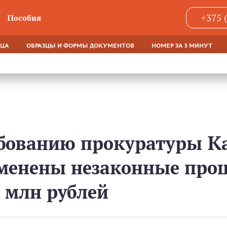
+375 
Пособия
ЯЦА
ОБРАЗЦЫ И ФОРМЫ ДОКУМЕНТОВ
НОМЕР ЗА 5 МИНУТ
ебованию прокуратуры К
менены незаконные проц
 млн рублей