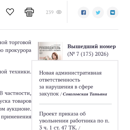
239
ной торговой
Вышедший номер
ию прокурора
(№ 7 (175) 2026)
ной техники.
Новая административная
ответственность
за нарушения в сфере
В частности,
закупок
/
Соколовская Татьяна
уска товаров
ом аукционе.
Проект приказа об
применения
увольнении работника по п.
3 ч. 1 ст. 47 ТК.
/