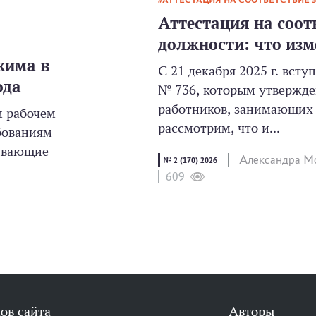
АТТЕСТАЦИЯ НА СООТВЕТСТВИЕ
Аттестация на соот
должности: что изм
жима в
С 21 декабря 2025 г. всту
ода
№ 736, которым утвержде
работников, занимающих 
м рабочем
рассмотрим, что и...
бованиям
чивающие
Александра М
№ 2 (170) 2026
609
ов сайта
Авторы