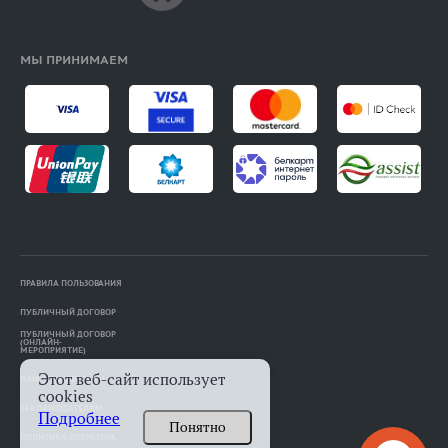
МЫ ПРИНИМАЕМ
ПРАВИЛА ПОЛЬЗОВАНИЯ
ПУБЛИЧНЫЙ ДОГОВОР
ПУБЛИЧНЫЙ ДОГОВОР
(ОНЛАЙН-
МЕРОПРИЯТИЕ)
Этот веб-сайт использует
ПАМЯТКА АВТОРАМ
cookies
РЕКЛАМОДАТЕЛЯМ
Подробнее
Понятно
ПОЛИТИКА ОПЕРАТОРА