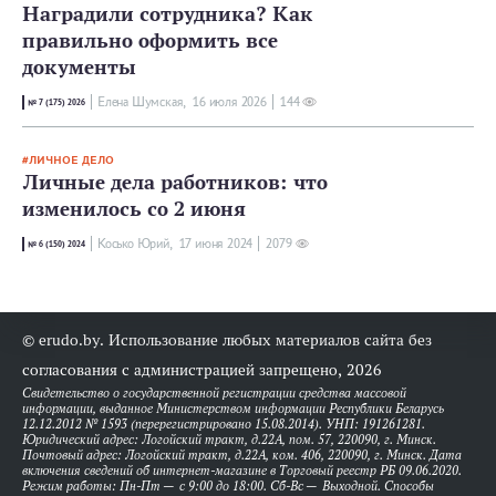
Наградили сотрудника? Как
правильно оформить все
документы
Елена Шумская,
16 июля 2026
144
№ 7 (175) 2026
ЛИЧНОЕ ДЕЛО
Личные дела работников: что
изменилось со 2 июня
Косько Юрий,
17 июня 2024
2079
№ 6 (150) 2024
© erudo.by. Использование любых материалов сайта без
согласования с администрацией запрещено, 2026
Свидетельство о государственной регистрации средства массовой
информации, выданное Министерством информации Республики Беларусь
12.12.2012 № 1593 (перерегистрировано 15.08.2014). УНП: 191261281.
Юридический адрес: Логойский тракт, д.22А, пом. 57, 220090, г. Минск.
Почтовый адрес: Логойский тракт, д.22А, ком. 406, 220090, г. Минск. Дата
включения сведений об интернет-магазине в Торговый реестр РБ 09.06.2020.
Режим работы: Пн-Пт — с 9:00 до 18:00. Сб-Вс — Выходной. Способы