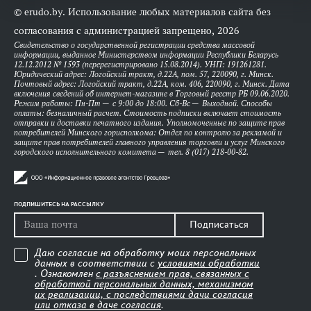
© erudo.by. Использование любых материалов сайта без
согласования с администрацией запрещено, 2026
Свидетельство о государственной регистрации средства массовой
информации, выданное Министерством информации Республики Беларусь
12.12.2012 № 1593 (перерегистрировано 15.08.2014). УНП: 191261281.
Юридический адрес: Логойский тракт, д.22А, пом. 57, 220090, г. Минск.
Почтовый адрес: Логойский тракт, д.22А, ком. 406, 220090, г. Минск. Дата
включения сведений об интернет-магазине в Торговый реестр РБ 09.06.2020.
Режим работы: Пн-Пт — с 9:00 до 18:00. Сб-Вс — Выходной. Способы
оплаты: безналичный расчет. Стоимость подписки включает стоимость
отправки и доставки печатного издания. Уполномоченные по защите прав
потребителей Минского горисполкома: Отдел по контролю за рекламой и
защите прав потребителей главного управления торговли и услуг Минского
городского исполнительного комитета — тел. 8 (017) 218-00-82.
ПОДПИШИТЕСЬ НА РАССЫЛКУ
Подписаться
Даю согласие на обработку моих персональных
данных в соответствии с
условиями обработки
. Ознакомлен
с разъяснением прав, связанных с
обработкой персональных данных, механизмом
их реализации, с последствиями дачи согласия
или отказа в даче согласия
.