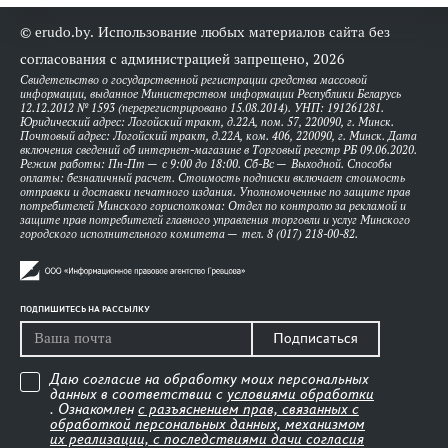
© erudo.by. Использование любых материалов сайта без
согласования с администрацией запрещено, 2026
Свидетельство о государственной регистрации средства массовой
информации, выданное Министерством информации Республики Беларусь
12.12.2012 № 1593 (перерегистрировано 15.08.2014). УНП: 191261281.
Юридический адрес: Логойский тракт, д.22А, пом. 57, 220090, г. Минск.
Почтовый адрес: Логойский тракт, д.22А, ком. 406, 220090, г. Минск. Дата
включения сведений об интернет-магазине в Торговый реестр РБ 09.06.2020.
Режим работы: Пн-Пт — с 9:00 до 18:00. Сб-Вс — Выходной. Способы
оплаты: безналичный расчет. Стоимость подписки включает стоимость
отправки и доставки печатного издания. Уполномоченные по защите прав
потребителей Минского горисполкома: Отдел по контролю за рекламой и
защите прав потребителей главного управления торговли и услуг Минского
городского исполнительного комитета — тел. 8 (017) 218-00-82.
ПОДПИШИТЕСЬ НА РАССЫЛКУ
Подписаться
Даю согласие на обработку моих персональных
данных в соответствии с
условиями обработки
. Ознакомлен
с разъяснением прав, связанных с
обработкой персональных данных, механизмом
их реализации, с последствиями дачи согласия