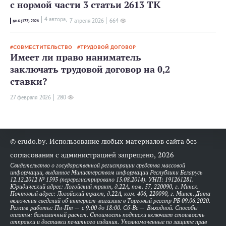
с нормой части 3 статьи 2613 ТК
4 автора,
7 апреля 2026
664
№ 4 (172) 2026
СОВМЕСТИТЕЛЬСТВО
ТРУДОВОЙ ДОГОВОР
Имеет ли право наниматель
заключать трудовой договор на 0,2
ставки?
27 февраля 2026
280
© erudo.by. Использование любых материалов сайта без
согласования с администрацией запрещено, 2026
Свидетельство о государственной регистрации средства массовой
информации, выданное Министерством информации Республики Беларусь
12.12.2012 № 1593 (перерегистрировано 15.08.2014). УНП: 191261281.
Юридический адрес: Логойский тракт, д.22А, пом. 57, 220090, г. Минск.
Почтовый адрес: Логойский тракт, д.22А, ком. 406, 220090, г. Минск. Дата
включения сведений об интернет-магазине в Торговый реестр РБ 09.06.2020.
Режим работы: Пн-Пт — с 9:00 до 18:00. Сб-Вс — Выходной. Способы
оплаты: безналичный расчет. Стоимость подписки включает стоимость
отправки и доставки печатного издания. Уполномоченные по защите прав