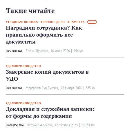
Также читайте
ТРУДОВАЯ КНИЖКА
ЛИЧНОЕ ДЕЛО
ПАМЯТКА
• • •
Наградили сотрудника? Как
правильно оформить все
документы
Елена Шумская,
16 июля 2026
146
№ 7 (175) 2026
ДЕЛОПРОИЗВОДСТВО
Заверение копий документов в
УДО
Маргарита Буд-Гусаим,
20 января 2026
885
№ 1 (169) 2026
ДЕЛОПРОИЗВОДСТВО
Докладная и служебная записки:
от формы до содержания
Штейнер Алексей,
17 октября 2024
14074
№ 10 (154) 2024