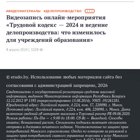
ВИДЕОМАТЕРИАЛЫ
ДЕЛОПРОИЗВОДСТВО
• • •
Видеозапись онлайн-мероприятия
«Трудовой кодекс — 2024 и ведение
делопроизводства: что изменилось
для учреждений образования»
8 апреля 2024
1028
© erudo.by. Использование любых материалов сайта без
согласования с администрацией запрещено, 2026
Свидетельство о государственной регистрации средства массовой
информации, выданное Министерством информации Республики Беларусь
12.12.2012 № 1593 (перерегистрировано 15.08.2014). УНП: 191261281.
Юридический адрес: Логойский тракт, д.22А, пом. 57, 220090, г. Минск.
Почтовый адрес: Логойский тракт, д.22А, ком. 406, 220090, г. Минск. Дата
включения сведений об интернет-магазине в Торговый реестр РБ 09.06.2020.
Режим работы: Пн-Пт — с 9:00 до 18:00. Сб-Вс — Выходной. Способы
оплаты: безналичный расчет. Стоимость подписки включает стоимость
отправки и доставки печатного издания. Уполномоченные по защите прав
потребителей Минского горисполкома: Отдел по контролю за рекламой и
защите прав потребителей главного управления торговли и услуг Минского