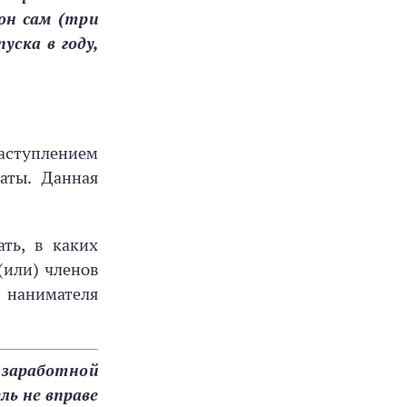
он сам (три
уска в году,
наступлением
аты. Данная
ть, в каких
(или) членов
 нанимателя
 заработной
ль не вправе