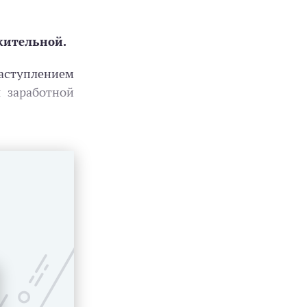
жительной.
аступлением
 заработной