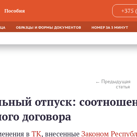
+375 
Пособия
ЯЦА
ОБРАЗЦЫ И ФОРМЫ ДОКУМЕНТОВ
НОМЕР ЗА 5 МИНУТ
Предыдущая
статья
льный отпуск: соотноше
ого договора
зменения в
ТК
, внесенные
Законом Респуб