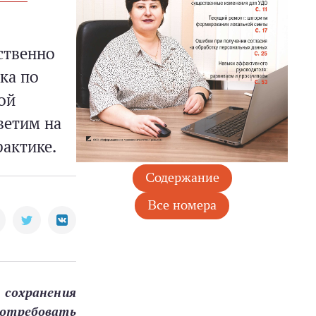
ственно
ка по
ой
ветим на
рактике.
 сохранения
потребовать