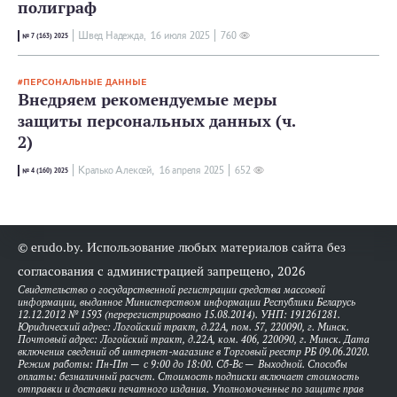
полиграф
Швед Надежда,
16 июля 2025
760
№ 7 (163) 2025
ПЕРСОНАЛЬНЫЕ ДАННЫЕ
Внедряем рекомендуемые меры
защиты персональных данных (ч.
2)
Кралько Алексей,
16 апреля 2025
652
№ 4 (160) 2025
© erudo.by. Использование любых материалов сайта без
согласования с администрацией запрещено, 2026
Свидетельство о государственной регистрации средства массовой
информации, выданное Министерством информации Республики Беларусь
12.12.2012 № 1593 (перерегистрировано 15.08.2014). УНП: 191261281.
Юридический адрес: Логойский тракт, д.22А, пом. 57, 220090, г. Минск.
Почтовый адрес: Логойский тракт, д.22А, ком. 406, 220090, г. Минск. Дата
включения сведений об интернет-магазине в Торговый реестр РБ 09.06.2020.
Режим работы: Пн-Пт — с 9:00 до 18:00. Сб-Вс — Выходной. Способы
оплаты: безналичный расчет. Стоимость подписки включает стоимость
отправки и доставки печатного издания. Уполномоченные по защите прав